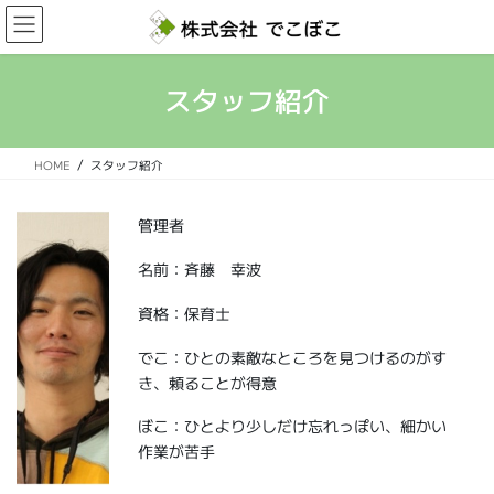
コ
ナ
ン
ビ
テ
ゲ
ン
ー
スタッフ紹介
ツ
シ
へ
ョ
ス
ン
HOME
スタッフ紹介
キ
に
ッ
移
プ
動
管理者
名前：斉藤 幸波
資格：保育士
でこ：ひとの素敵なところを見つけるのがす
き、頼ることが得意
ぼこ：ひとより少しだけ忘れっぽい、細かい
作業が苦手